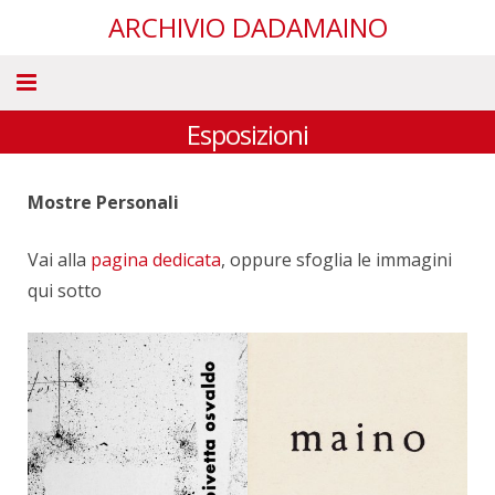
ARCHIVIO DADAMAINO
Esposizioni
Biografia
Esposizioni
Mostre Personali
Bibliografia
Vai alla
pagina dedicata
, oppure sfoglia le immagini
I cicli di Dadamaino
qui sotto
Opere
Documenti
Interviste
News