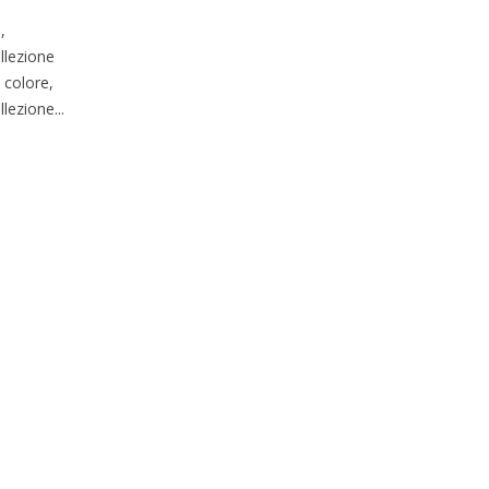
,
llezione
 colore,
ezione...