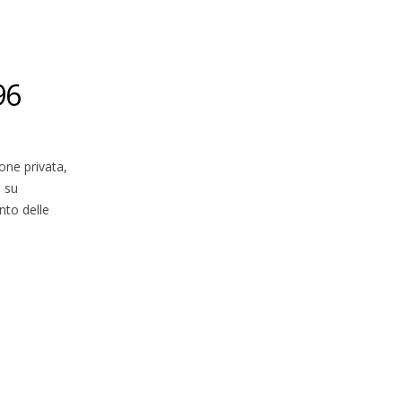
96
ne privata,
 su
nto delle