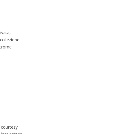
ivata,
collezione
ocrome
 courtesy