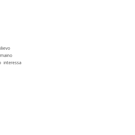
ilievo
amaino
lo interessa