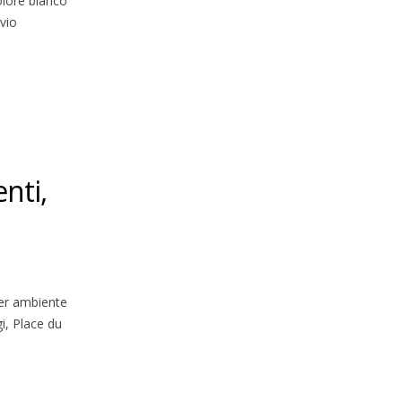
olore bianco
vio
nti,
per ambiente
i, Place du