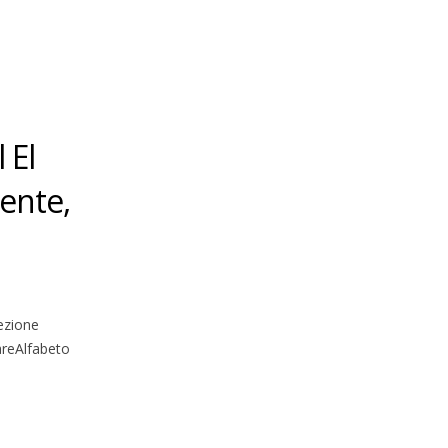
 El
mente,
ezione
areAlfabeto