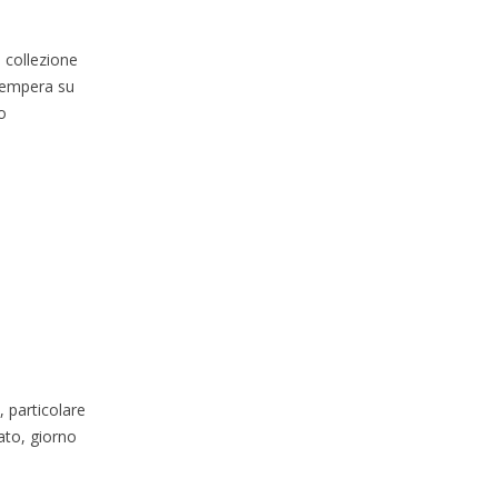
 collezione
2tempera su
o
a, particolare
mato, giorno